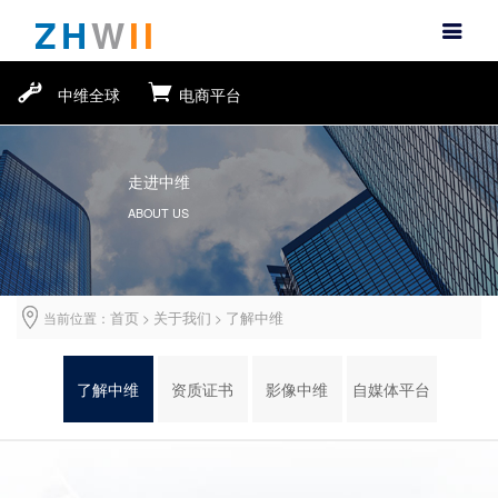
ZH
W
II
中维全球
电商平台
走进中维
ABOUT US
首页
关于我们
了解中维
当前位置：
>
>
了解中维
资质证书
影像中维
自媒体平台