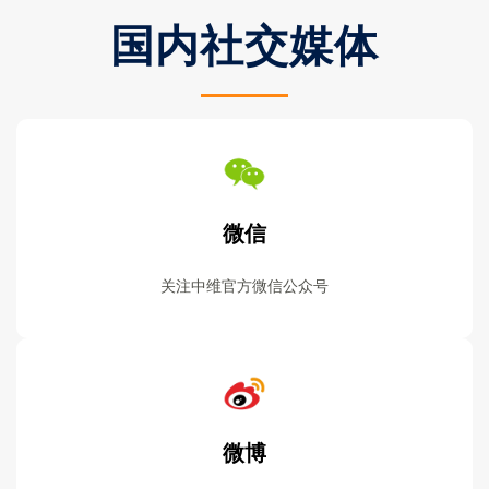
国内社交媒体
微信
关注中维官方微信公众号
微博