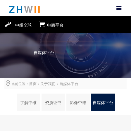
ZH
W
II
中维全球
电商平台
自媒体平台
首页
关于我们
自媒体平台
当前位置：
>
>
了解中维
资质证书
影像中维
自媒体平台