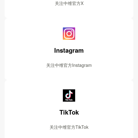
关注中维官方X
Instagram
关注中维官方Instagram
TikTok
关注中维官方TikTok