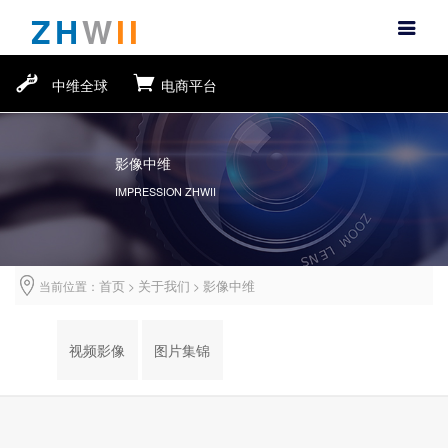
ZH
W
II
中维全球
电商平台
影像中维
IMPRESSION ZHWII
首页
关于我们
影像中维
当前位置：
>
>
视频影像
图片集锦