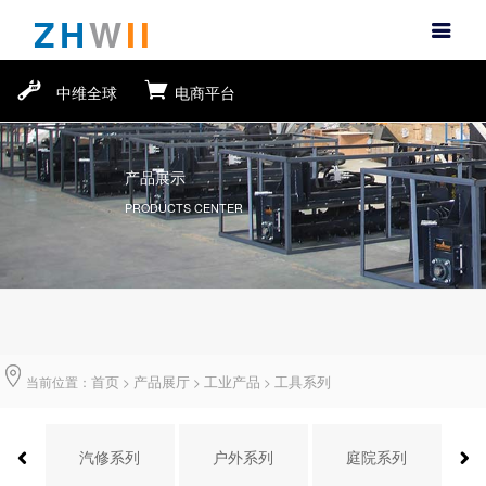
ZH
W
II
中维全球
电商平台
产品展示
PRODUCTS CENTER
首页
产品展厅
工业产品
工具系列
当前位置：
>
>
>
系列
汽修系列
户外系列
庭院系列