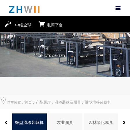
ZH
W
II
中维全球
电商平台
产品展示
PRODUCTS CENTER
首页
产品展厅
滑移装载及属具
微型滑移装载机
当前位置：
>
>
>
属具
微型滑移装载机
农业属具
园林绿化属具
市