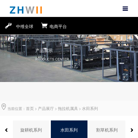
ZH
W
II
中维全球
电商平台
产品展示
PRODUCTS CENTER
首页
产品展厅
拖拉机属具
水田系列
当前位置：
>
>
>
系列
旋耕机系列
水田系列
割草机系列